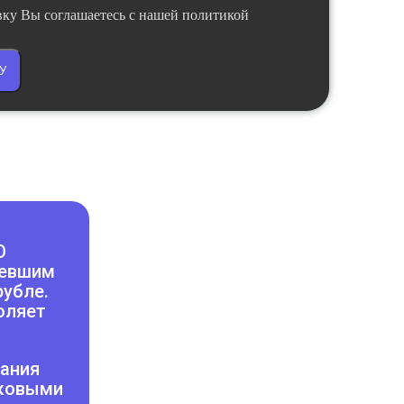
вку Вы соглашаетесь с нашей политикой
У
О
севшим
рубле.
оляет
вания
сковыми