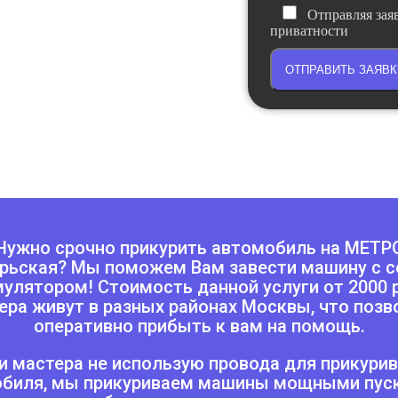
ехнику,
Отправляя зая
ус
приватности
ОТПРАВИТЬ ЗАЯВК
Нужно срочно прикурить автомобиль на МЕТР
рьская? Мы поможем Вам завести машину с 
улятором! Стоимость данной услуги от 2000 
ера живут в разных районах Москвы, что позв
оперативно прибыть к вам на помощь.
 мастера не использую провода для прикури
биля, мы прикуриваем машины мощными пу