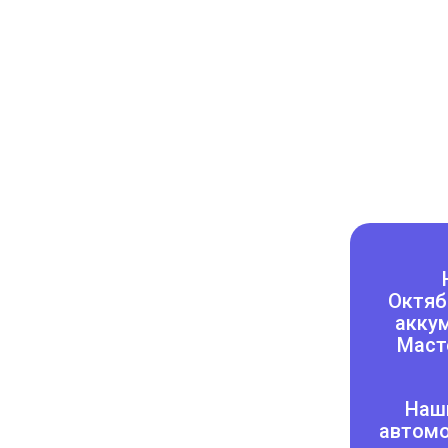
электромобиль, гибрид, спецт
грузовой транспорт или автоб
Октяб
аккум
Маст
Наши
автомо