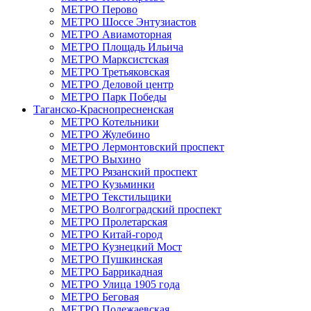
МЕТРО Перово
МЕТРО Шоссе Энтузиастов
МЕТРО Авиамоторная
МЕТРО Площадь Ильича
МЕТРО Марксистская
МЕТРО Третьяковская
МЕТРО Деловой центр
МЕТРО Парк Победы
Таганско‑Краснопресненская
МЕТРО Котельники
МЕТРО Жулебино
МЕТРО Лермонтовский проспект
МЕТРО Выхино
МЕТРО Рязанский проспект
МЕТРО Кузьминки
МЕТРО Текстильщики
МЕТРО Волгоградский проспект
МЕТРО Пролетарская
МЕТРО Китай‑город
МЕТРО Кузнецкий Мост
МЕТРО Пушкинская
МЕТРО Баррикадная
МЕТРО Улица 1905 года
МЕТРО Беговая
МЕТРО Полежаевская