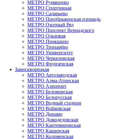
МЕТРО Румянцево
МЕТРО Спортивная
МЕТРО Саларьево
МЕТРО Преображенская площадь
МЕТРО Охотный Ряд
МЕТРО Проспект Вернадского
МЕТРО Ольховая
МЕТРО Прокшино
МЕТРО Тропарёво
МЕТРО Университет
МЕТРО Черкизовская
МЕТРО Фрунзенская
Замоскворецкая
МЕТРО Автозаводская
МЕТРО Алма‑Атинская
МЕТРО Аэропорт
МЕТРО Беломорская
МЕТРО Белорусская
МЕТРО Водный стадион
МЕТРО Войковская
МЕТРО Динамо
МЕТРО Домодедовская
МЕТРО Кантемировская
МЕТРО Каширская
МЕТРО Коломенская