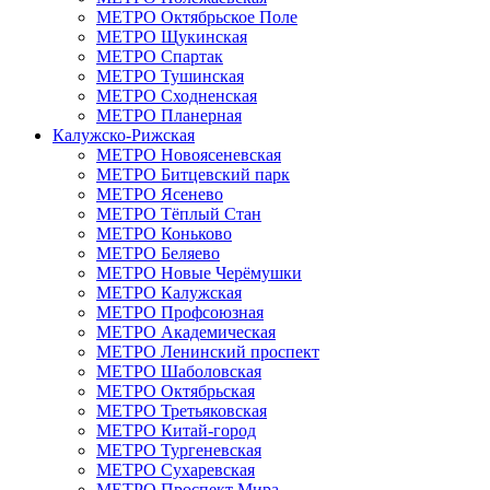
МЕТРО Октябрьское Поле
МЕТРО Щукинская
МЕТРО Спартак
МЕТРО Тушинская
МЕТРО Сходненская
МЕТРО Планерная
Калужско‑Рижская
МЕТРО Новоясеневская
МЕТРО Битцевский парк
МЕТРО Ясенево
МЕТРО Тёплый Стан
МЕТРО Коньково
МЕТРО Беляево
МЕТРО Новые Черёмушки
МЕТРО Калужская
МЕТРО Профсоюзная
МЕТРО Академическая
МЕТРО Ленинский проспект
МЕТРО Шаболовская
МЕТРО Октябрьская
МЕТРО Третьяковская
МЕТРО Китай‑город
МЕТРО Тургеневская
МЕТРО Сухаревская
МЕТРО Проспект Мира